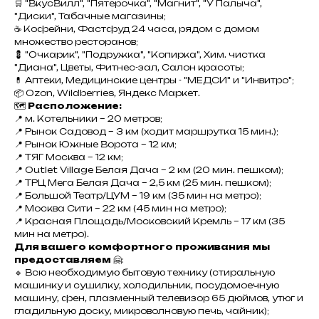
🛒 "ВкусВилл", "Пятерочка", "Магнит", "У Палыча",
"Диски", Табачные магазины;
☕ Кофейни, Фастфуд 24 часа, рядом с домом
множество ресторанов;
💈 "Очкарик", "Подружка", "Копирка", Хим. чистка
"Диана", Цветы, Фитнес-зал, Салон красоты;
💊 Аптеки, Медицинские центры - "МЕДСИ" и "Инвитро";
📦 Ozon, Wildberries, Яндекс Маркет.
🗺️
Расположение:
📍 м. Котельники – 20 метров;
📍 Рынок Садовод – 3 км (ходит маршрутка 15 мин.);
📍 Рынок Южные Ворота – 12 км;
📍 ТЯГ Москва – 12 км;
📍 Outlet Village Белая Дача – 2 км (20 мин. пешком);
📍 ТРЦ Мега Белая Дача – 2,5 км (25 мин. пешком);
📍 Большой Театр/ЦУМ – 19 км (35 мин на метро);
📍 Москва Сити – 22 км (45 мин на метро);
📍 Красная Площадь/Московский Кремль – 17 км (35
мин на метро).
Для вашего комфортного проживания мы
предоставляем
🤗:
🔹 Всю необходимую бытовую технику (стиральную
машинку и сушилку, холодильник, посудомоечную
машину, фен, плазменный телевизор 65 дюймов, утюг и
гладильную доску, микроволновую печь, чайник);