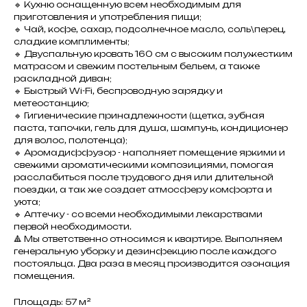
🔹 Кухню оснащенную всем необходимым для
приготовления и употребления пищи;
🔹 Чай, кофе, сахар, подсолнечное масло, соль\перец,
сладкие комплименты;
🔹 Двуспальную кровать 160 см с высоким полужестким
матрасом и свежим постельным бельем, а также
раскладной диван;
🔹 Быстрый Wi-Fi, беспроводную зарядку и
метеостанцию;
🔹 Гигиенические принадлежности (щетка, зубная
паста, тапочки, гель для душа, шампунь, кондиционер
для волос, полотенца);
🔹 Аромадиффузор - наполняет помещение яркими и
свежими ароматическими композициями, помогая
расслабиться после трудового дня или длительной
поездки, а так же создает атмосферу комфорта и
уюта;
🔹 Аптечку - со всеми необходимыми лекарствами
первой необходимости.
🔺 Мы ответственно относимся к квартире. Выполняем
генеральную уборку и дезинфекцию после каждого
постояльца. Два раза в месяц производится озонация
помещения.
Площадь: 57 м²