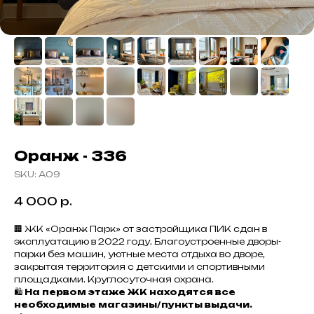
Оранж - 336
SKU:
A09
4 000
р.
🏢 ЖК «Оранж Парк» от застройщика ПИК сдан в
эксплуатацию в 2022 году. Благоустроенные дворы-
парки без машин, уютные места отдыха во дворе,
закрытая территория с детскими и спортивными
площадками. Круглосуточная охрана.
🛍️
На первом этаже ЖК находятся все
необходимые магазины/пункты выдачи.